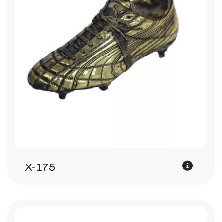
X-175