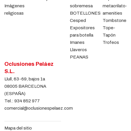
Imágenes
sobremesa
metacrilato-
religiosas
BOTELLONES
amenities
Cesped
Tombstones
Expositores
Tope-
para botella
Tapón
Imanes
Trofeos
Llaveros
PEANAS
Oclusiones Peláez
S.L.
Llull, 63-69, bajos 1a
08005 BARCELONA
(ESPAÑA)
Tel.:
934 852 977
comercial@oclusionespelaez.com
Mapa del sitio