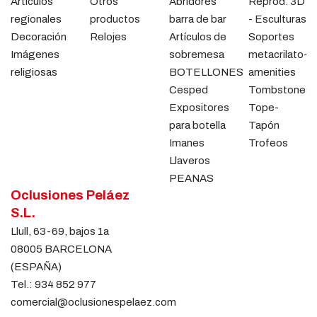
Artículos
Otros
Abridores
Reprod. 3D
regionales
productos
barra de bar
- Esculturas
Decoración
Relojes
Artículos de
Soportes
Imágenes
sobremesa
metacrilato-
religiosas
BOTELLONES
amenities
Cesped
Tombstones
Expositores
Tope-
para botella
Tapón
Imanes
Trofeos
Llaveros
PEANAS
Oclusiones Peláez
S.L.
Llull, 63-69, bajos 1a
08005 BARCELONA
(ESPAÑA)
Tel.:
934 852 977
comercial@oclusionespelaez.com