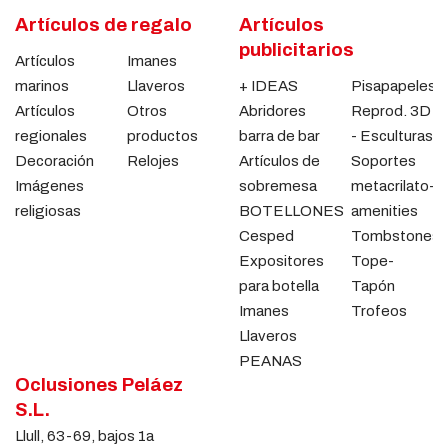
Artículos de regalo
Artículos
publicitarios
Artículos
Imanes
marinos
Llaveros
+ IDEAS
Pisapapeles
Artículos
Otros
Abridores
Reprod. 3D
regionales
productos
barra de bar
- Esculturas
Decoración
Relojes
Artículos de
Soportes
Imágenes
sobremesa
metacrilato-
religiosas
BOTELLONES
amenities
Cesped
Tombstones
Expositores
Tope-
para botella
Tapón
Imanes
Trofeos
Llaveros
PEANAS
Oclusiones Peláez
S.L.
Llull, 63-69, bajos 1a