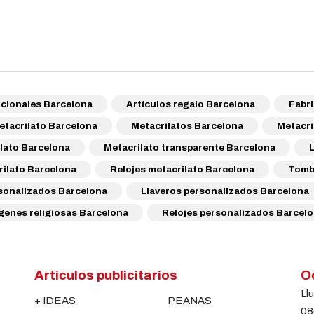
cionales Barcelona
Artículos regalo Barcelona
Fabri
etacrilato Barcelona
Metacrilatos Barcelona
Metacri
lato Barcelona
Metacrilato transparente Barcelona
ilato Barcelona
Relojes metacrilato Barcelona
Tomb
sonalizados Barcelona
Llaveros personalizados Barcelona
genes religiosas Barcelona
Relojes personalizados Barcel
Artículos publicitarios
Oc
Llu
+ IDEAS
PEANAS
08