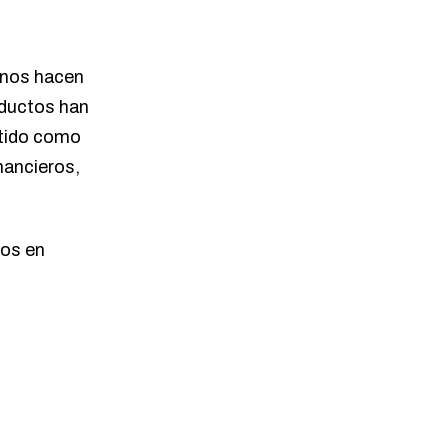
 nos hacen
oductos han
rtido como
nancieros,
dos en