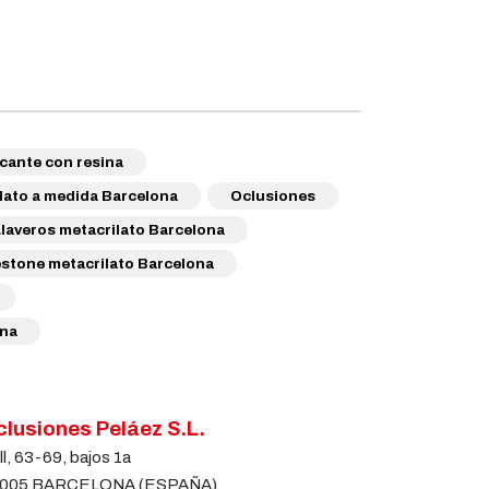
cante con resina
lato a medida Barcelona
Oclusiones
Llaveros metacrilato Barcelona
stone metacrilato Barcelona
ona
lusiones Peláez S.L.
ll, 63-69, bajos 1a
005 BARCELONA (ESPAÑA)