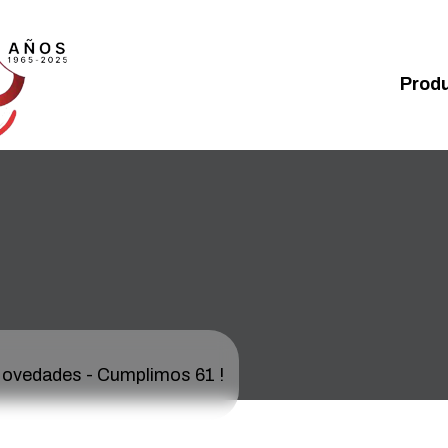
Prod
ovedades
-
Cumplimos 61 !