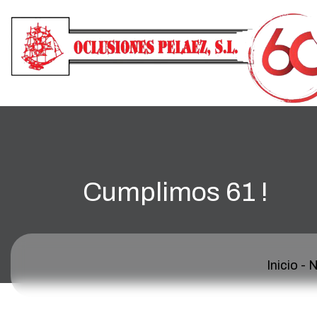
Cumplimos 61 !
Inicio
-
N