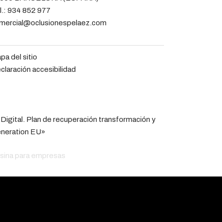
l.:
934 852 977
mercial@oclusionespelaez.com
pa del sitio
claración accesibilidad
 Digital. Plan de recuperación transformación y
eneration EU»
esina para empresas