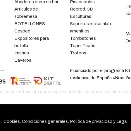
Abridores barra de bar
Pisapapeles
Te
Artículos de
Reprod. 3D -
co
sobremesa
Esculturas
BOTELLONES
Soportes metacrilato-
Cesped
amenities
Ma
Expositores para
Tombstones
De
botella
Tope-Tapón
Imanes
Trofeos
Llaveros
Financiado por el programa Kit
resiliencia de España «Next G
nales de metacrilato para empresas
|
Artículos promocionales de r
Cookies, Condiciones generales, Política de privacidad y Legal