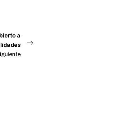
ierto a
ilidades
iguiente