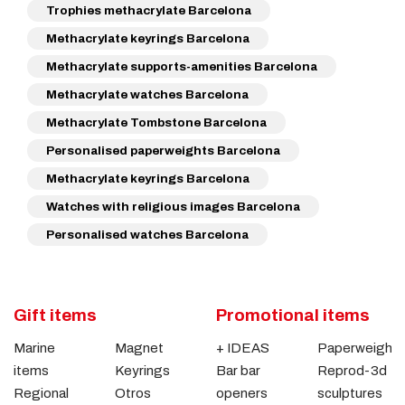
Trophies methacrylate Barcelona
Methacrylate keyrings Barcelona
Methacrylate supports-amenities Barcelona
Methacrylate watches Barcelona
Methacrylate Tombstone Barcelona
Personalised paperweights Barcelona
Methacrylate keyrings Barcelona
Watches with religious images Barcelona
Personalised watches Barcelona
Gift items
Promotional items
Marine
Magnet
+ IDEAS
Paperweights
items
Keyrings
Bar bar
Reprod-3d
Regional
Otros
openers
sculptures