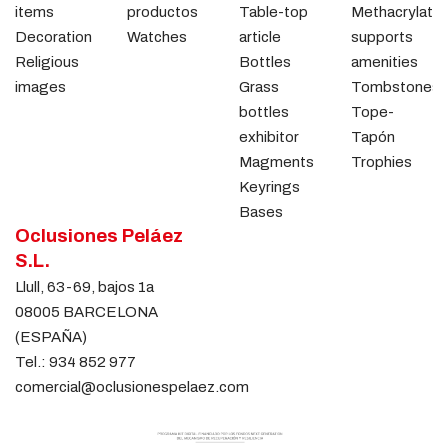
items
productos
Table-top
Methacrylate
Decoration
Watches
article
supports
Religious
Bottles
amenities
images
Grass
Tombstones
bottles
Tope-
exhibitor
Tapón
Magments
Trophies
Keyrings
Bases
Oclusiones Peláez
S.L.
Llull, 63-69, bajos 1a
08005 BARCELONA
(ESPAÑA)
Tel.:
934 852 977
comercial@oclusionespelaez.com