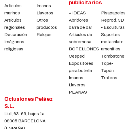
publicitarios
Artículos
Imanes
marinos
Llaveros
+ IDEAS
Pisapapeles
Artículos
Otros
Abridores
Reprod. 3D
regionales
productos
barra de bar
- Esculturas
Decoración
Relojes
Artículos de
Soportes
Imágenes
sobremesa
metacrilato-
religiosas
BOTELLONES
amenities
Cesped
Tombstones
Expositores
Tope-
para botella
Tapón
Imanes
Trofeos
Llaveros
PEANAS
Oclusiones Peláez
S.L.
Llull, 63-69, bajos 1a
08005 BARCELONA
(ESPAÑA)