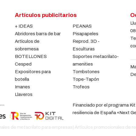
Artículos publicitarios
Oc
Llu
+ IDEAS
PEANAS
08
Abridores barra de bar
Pisapapeles
Te
Artículos de
Reprod. 3D -
co
sobremesa
Esculturas
BOTELLONES
Soportes metacrilato-
Cesped
amenities
Ma
Expositores para
Tombstones
De
botella
Tope-Tapón
Imanes
Trofeos
Llaveros
Financiado por el programa Kit
resiliencia de España «Next G
nales de metacrilato para empresas
|
Artículos promocionales de r