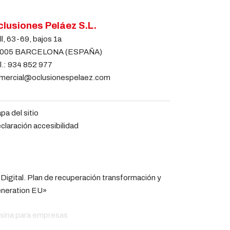
lusiones Peláez S.L.
ll, 63-69, bajos 1a
005 BARCELONA (ESPAÑA)
l.:
934 852 977
mercial@oclusionespelaez.com
pa del sitio
claración accesibilidad
 Digital. Plan de recuperación transformación y
eneration EU»
esina para empresas